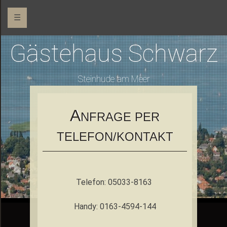
☰
Gästehaus Schwarz
Steinhude am Meer
A
NFRAGE PER
TELEFON/KONTAKT
Telefon: 05033-8163
Handy: 0163-4594-144