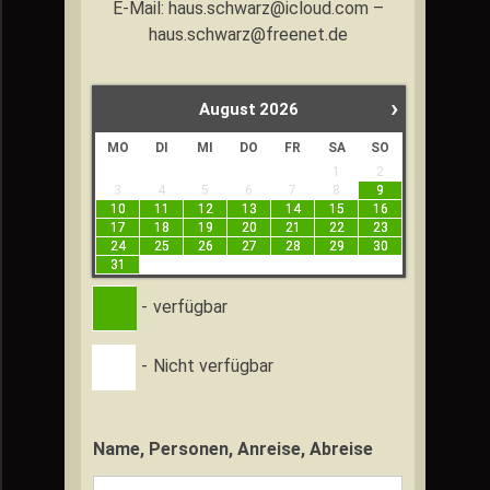
E-Mail: haus.schwarz@icloud.com –
haus.schwarz@freenet.de
›
August
2026
MO
DI
MI
DO
FR
SA
SO
1
2
3
4
5
6
7
8
9
10
11
12
13
14
15
16
17
18
19
20
21
22
23
24
25
26
27
28
29
30
31
-
verfügbar
-
Nicht verfügbar
Name, Personen, Anreise, Abreise