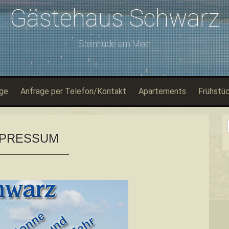
Gästehaus Schwarz
Steinhude am Meer
ge
Anfrage per Telefon/Kontakt
Apartements
Frühstü
PRESSUM